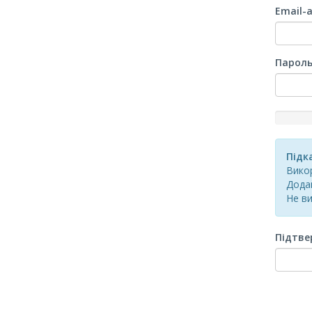
Email-
Парол
New
Passwor
Rating:
Підк
0%
Викор
Додай
Не ви
Підтве