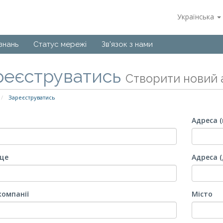
Українська
знань
Статус мережі
Зв'язок з нами
реєструватись
Створити новий а
Зареєструватись
Адреса 
ще
Адреса (
компанії
Місто