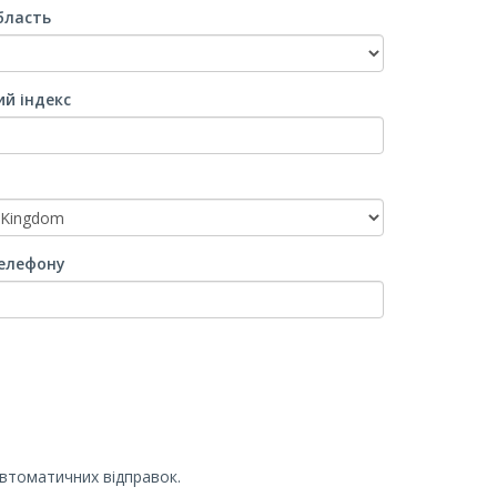
бласть
й індекс
елефону
автоматичних відправок.