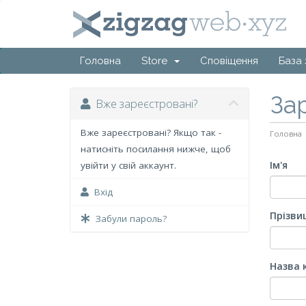
Головна
Store
Сповіщення
База 
За
Вже зареєстровані?
Вже зареєстровані? Якщо так -
Головна
натисніть посилання нижче, щоб
Ім'я
увійти у свій аккаунт.
Вхід
Прізви
Забули пароль?
Назва 