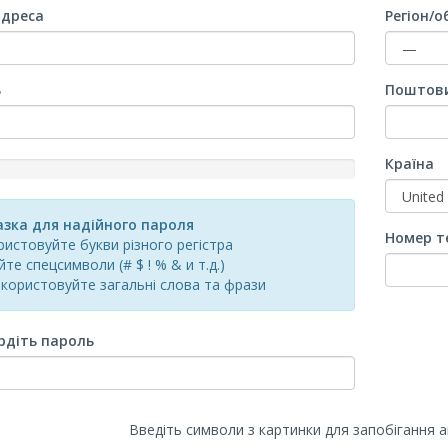
адреса
Регіон/о
ь
Поштови
Країна
d
азка для надійного пароля
Номер т
истовуйте букви різного регістра
те спецсимволи (# $ ! % & и т.д.)
користовуйте загальні слова та фрази
рдіть пароль
Введіть символи з картинки для запобігання 