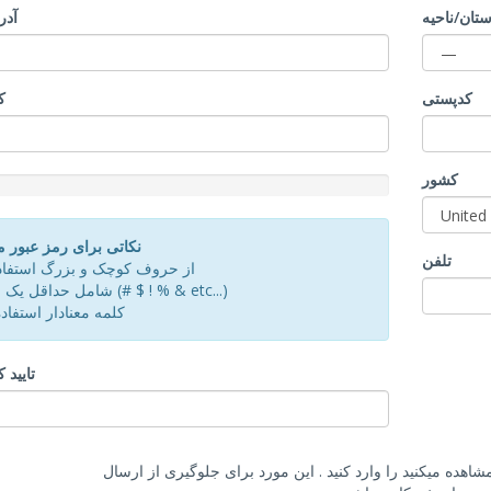
ستان/ناحیه
آدر
کدپستی
ک
کشور
d
نکاتی برای رمز عبور 
تلفن
از حروف کوچک و بزرگ استفاده
شامل حداقل یک علامت (# $ ! % & etc...)
کلمه معنادار استفاده
تایید 
اهده میکنید را وارد کنید . این مورد برای جلوگیری از ارسال