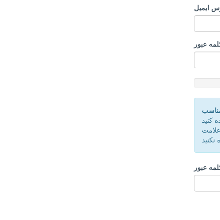
س ایمیل
لمه عبور
New
Passwor
Rating:
مناسب
0%
 کنید
 نکنید
کلمه عبور