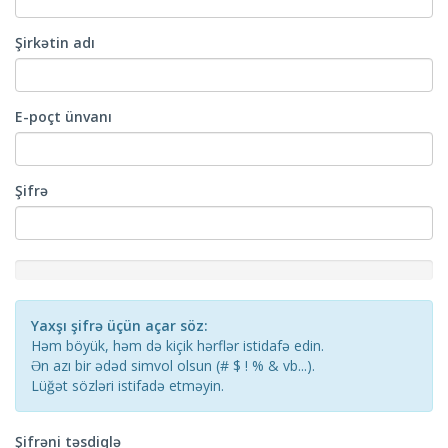
Şirkətin adı
E-poçt ünvanı
Şifrə
New
Password
Rating:
Yaxşı şifrə üçün açar söz:
0%
Həm böyük, həm də kiçik hərflər istidafə edin.
Ən azı bir ədəd simvol olsun (# $ ! % & vb...).
Lüğət sözləri istifadə etməyin.
Şifrəni təsdiqlə