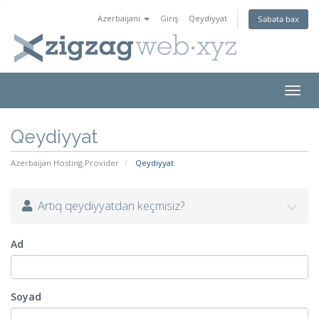
Azerbaijani
Giriş
Qeydiyyat
Səbətə bax
Togg
navig
Qeydiyyat
Azerbaijan Hosting Provider
Qeydiyyat
Artıq qeydiyyatdan keçmisiz?
Ad
Soyad