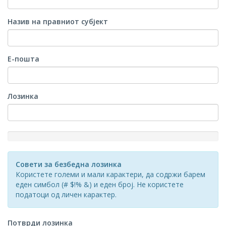
Назив на правниот субјект
Е-пошта
Лозинка
New
Password
Rating:
Совети за безбедна лозинка
0%
Користете големи и мали карактери, да содржи барем
еден симбол (# $!% &) и еден број. Не користете
податоци од личен карактер.
Потврди лозинка