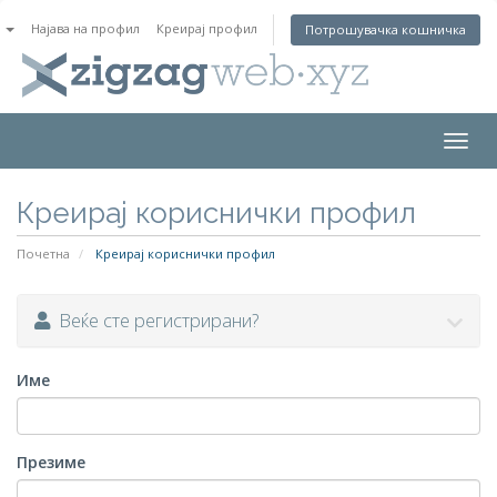
n
Најава на профил
Креирај профил
Потрошувачка кошничка
Togg
navig
Креирај кориснички профил
Почетна
Креирај кориснички профил
Веќе сте регистрирани?
Име
Презиме