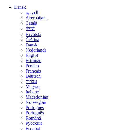
Dansk
العربية
Azerbaijani
Català
中文
Hrvatski
Čeština
Dansk
Nederlands
English
Estonian
Persian
Français
Deutsch
עברית
Magyar
Italiano
Macedonian
Norwegian
Português
Português
Română
Русский
Español