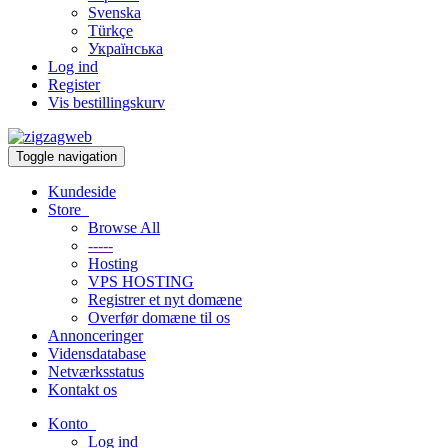
Svenska
Türkçe
Українська
Log ind
Register
Vis bestillingskurv
Toggle navigation
Kundeside
Store
Browse All
-----
Hosting
VPS HOSTING
Registrer et nyt domæne
Overfør domæne til os
Annonceringer
Vidensdatabase
Netværksstatus
Kontakt os
Konto
Log ind