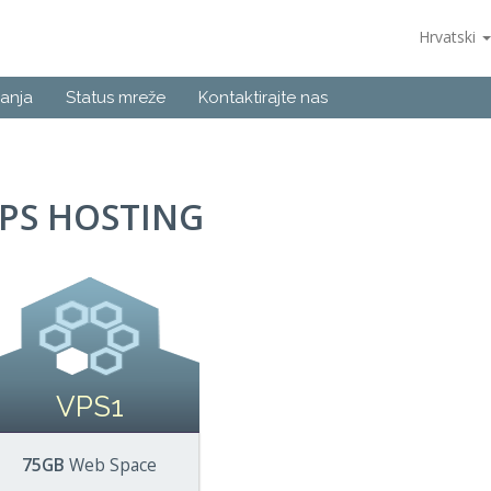
Hrvatski
anja
Status mreže
Kontaktirajte nas
PS HOSTING
VPS1
75GB
Web Space