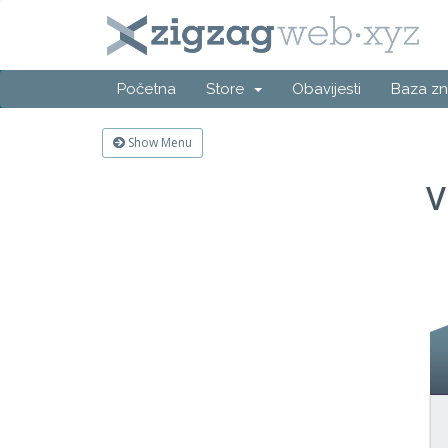
Početna
Store
Obavijesti
Baza zn
Show Menu
V