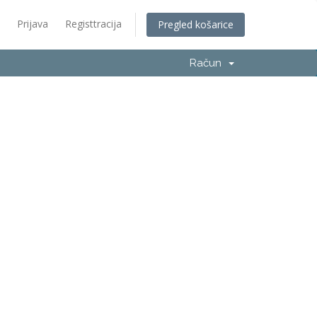
Prijava
Registtracija
Pregled košarice
Račun