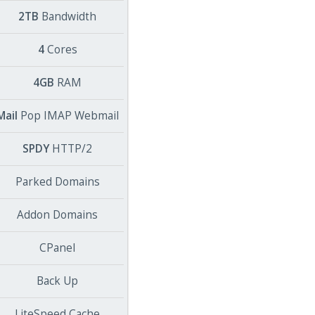
2TB
Bandwidth
4
Cores
4GB
RAM
Mail
Pop IMAP Webmail
SPDY
HTTP/2
Parked Domains
Addon Domains
CPanel
Back Up
LiteSpeed Cache