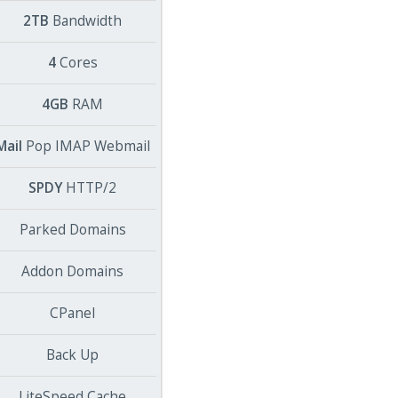
2TB
Bandwidth
4
Cores
4GB
RAM
Mail
Pop IMAP Webmail
SPDY
HTTP/2
Parked Domains
Addon Domains
CPanel
Back Up
LiteSpeed Cache