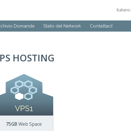
Italian
rchivio Domande
Stato del Network
Contattaci!
PS HOSTING
VPS1
75GB
Web Space