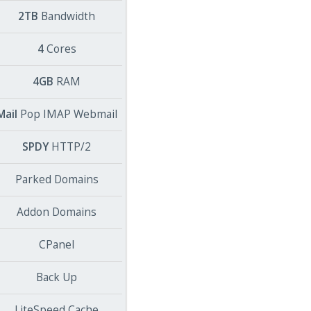
2TB
Bandwidth
4
Cores
4GB
RAM
Mail
Pop IMAP Webmail
SPDY
HTTP/2
Parked Domains
Addon Domains
CPanel
Back Up
LiteSpeed Cache