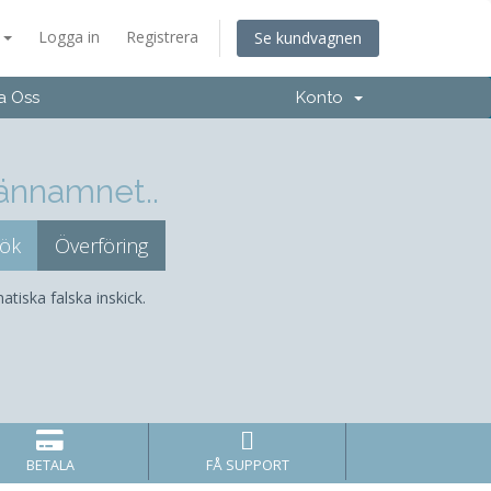
a
Logga in
Registrera
Se kundvagnen
a Oss
Konto
männamnet..
atiska falska inskick.
BETALA
FÅ SUPPORT