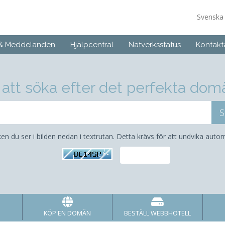
Svensk
 & Meddelanden
Hjälpcentral
Nätverksstatus
Kontakt
att söka efter det perfekta do
cken du ser i bilden nedan i textrutan. Detta krävs för att undvika autom
KÖP EN DOMÄN
BESTÄLL WEBBHOTELL