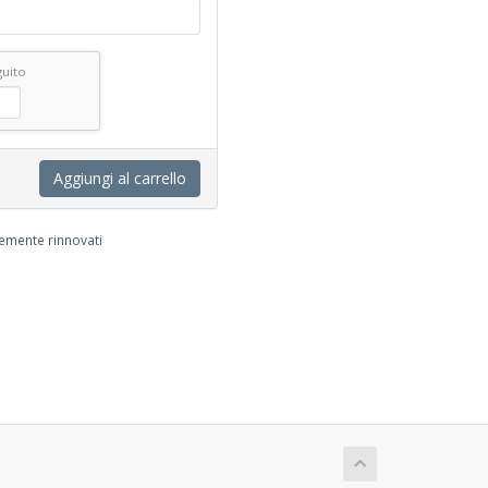
guito
Aggiungi al carrello
temente rinnovati