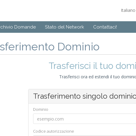
Italian
rchivio Domande
Stato del Network
Contattaci!
asferimento Dominio
Trasferisci il tuo dom
Trasferisci ora ed estendi il tuo domin
Trasferimento singolo domini
Dominio
Codice autorizzazione