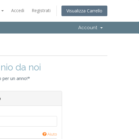
o
Accedi
Registrati
Visualizza Carrello
Account
inio da noi
io per un anno!*
o
Aiuto