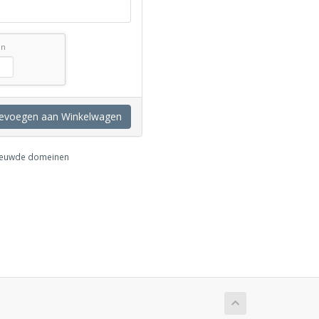
in
evoegen aan Winkelwagen
nieuwde domeinen