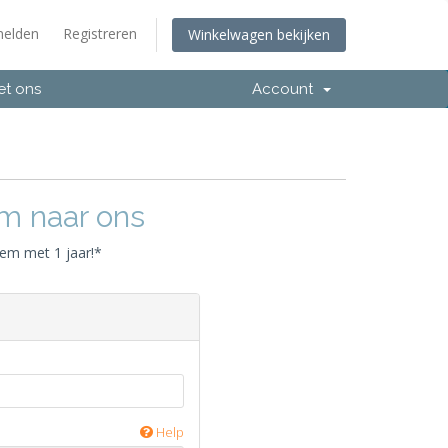
elden
Registreren
Winkelwagen bekijken
et ons
Account
m naar ons
em met 1 jaar!*
Help