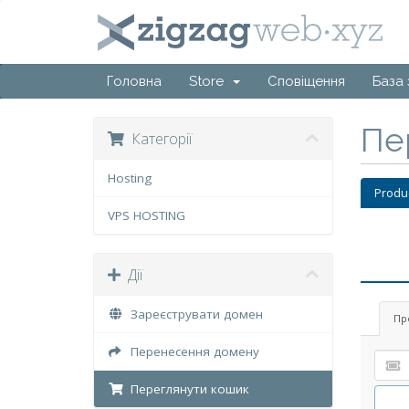
Головна
Store
Сповіщення
База 
Пе
Категорії
Hosting
Produ
VPS HOSTING
Дії
Зареєструвати домен
Пр
Перенесення домену
Переглянути кошик