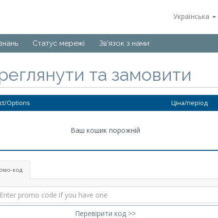
Українська
знань
Статус мережі
Зв'язок з нами
реглянути та замовити
ct/Options
Ціна/період
Ваш кошик порожній
омо-код
Перевірити код >>