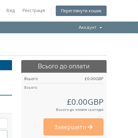
Вхід
Реєстрація
Переглянути кошик
Аккаунт
Всього до оплати
Всього
£0.00GBP
Всього
£0.00GBP
Всього до оплати сьогодні
Завершити