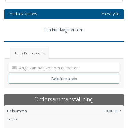
Product/Options
Price/Cycle
Din kundvagn är tom
Apply Promo Code
Bekräfta kod»
Ordersammanställning
Delsumma
£0.00GBP
Totals