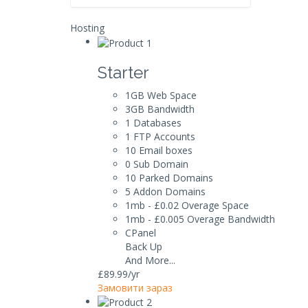
Hosting
Starter
1GB
Web Space
3GB
Bandwidth
1
Databases
1
FTP Accounts
10
Email boxes
0
Sub Domain
10
Parked Domains
5
Addon Domains
1mb - £0.02
Overage Space
1mb - £0.005
Overage Bandwidth
CPanel
Back Up
And More...
£89.99
/yr
Замовити зараз