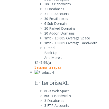
30GB
Bandwidth
3
Databases
3
FTP Accounts
30
Email boxes
6
Sub Domain
20
Parked Domains
20
Addon Domains
1mb - £0.005
Overage Space
1mb - £0.005
Overage Bandwidth
CPanel
Back Up
And More...
£149.99
/yr
Замовити зараз
EnterpriseXL
6GB
Web Space
60GB
Bandwidth
3
Databases
3
FTP Accounts