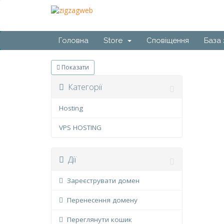
Головна
Store
Сповіщення
База 
Показати
Категорії
Hosting
VPS HOSTING
Дії
Зареєструвати домен
Перенесення домену
Переглянути кошик