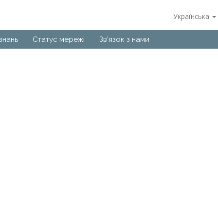
Українська
знань
Статус мережі
Зв'язок з нами