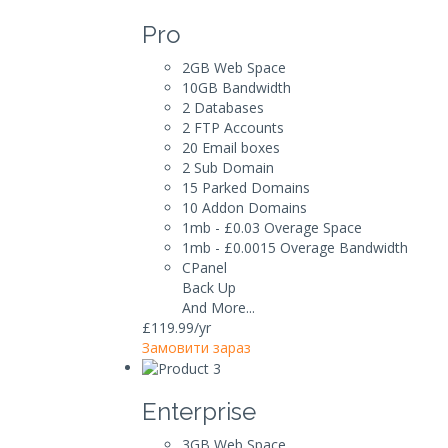
Pro
2GB
Web Space
10GB
Bandwidth
2
Databases
2
FTP Accounts
20
Email boxes
2
Sub Domain
15
Parked Domains
10
Addon Domains
1mb - £0.03
Overage Space
1mb - £0.0015
Overage Bandwidth
CPanel
Back Up
And More...
£119.99
/yr
Замовити зараз
Enterprise
3GB
Web Space