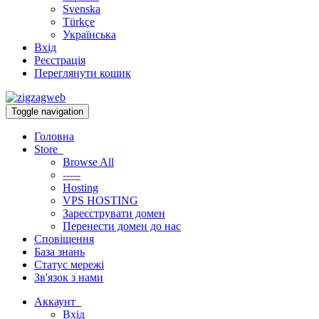
Svenska
Türkçe
Українська
Вхід
Реєстрація
Переглянути кошик
Toggle navigation
Головна
Store
Browse All
-----
Hosting
VPS HOSTING
Зареєструвати домен
Перенести домен до нас
Сповіщення
База знань
Статус мережі
Зв'язок з нами
Аккаунт
Вхід