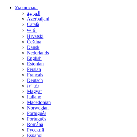
Українська
العربية
Azerbaijani
Català
中文
Hrvatski
Čeština
Dansk
Nederlands
English
Estonian
Persian
Français
Deutsch
עברית
Magyar
Italiano
Macedonian
Norwegian
Português
Português
Română
Русский
Español