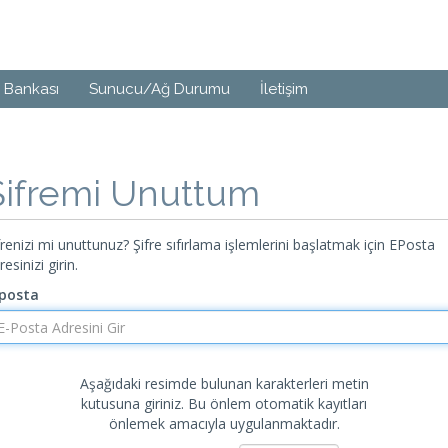
i Bankası
Sunucu/Ağ Durumu
İletişim
Şifremi Unuttum
frenizi mi unuttunuz? Şifre sıfırlama işlemlerini başlatmak için EPosta
resinizi girin.
posta
Aşağıdaki resimde bulunan karakterleri metin
kutusuna giriniz. Bu önlem otomatik kayıtları
önlemek amacıyla uygulanmaktadır.