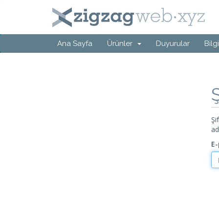
Ana Sayfa
Ürünler
Duyurular
Bilg
Şi
ad
E-