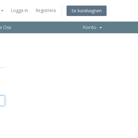
a
Logga in
Registrera
Se kundvagnen
a Oss
Konto