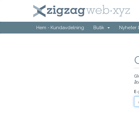
Hem - Kundavdelning
Butik
Nyheter
Gl
åt
E-