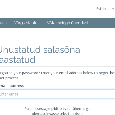
Estonian
baas
Võrgu staatus
Võta meiega ühendust
Unustatud salasõna
taastatud
rgotten your password? Enter your email address below to begin the
set process.
maili aadress
Palun sisestage pildil olevad tähemärgid
olemasolevasse tekstilahtrisse.