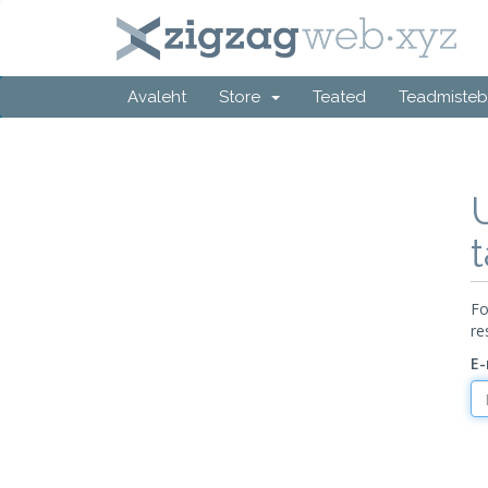
Avaleht
Store
Teated
Teadmiste
Fo
re
E-