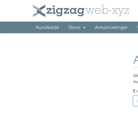
Kundeside
Store
Annonceringer
Gl
nu
E-