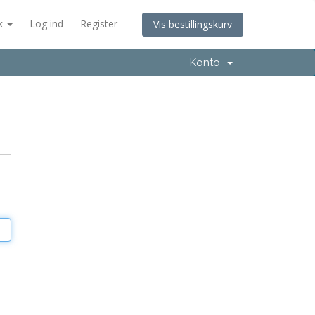
k
Log ind
Register
Vis bestillingskurv
Konto