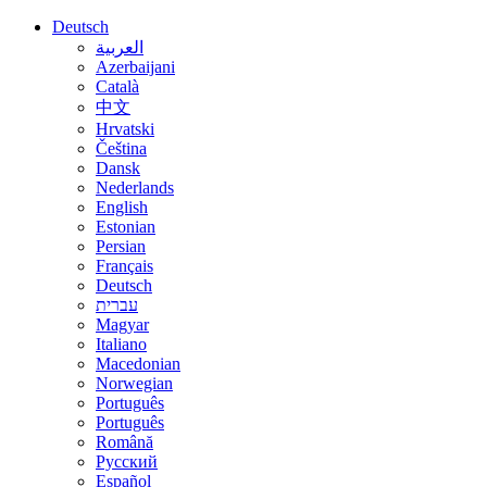
Deutsch
العربية
Azerbaijani
Català
中文
Hrvatski
Čeština
Dansk
Nederlands
English
Estonian
Persian
Français
Deutsch
עברית
Magyar
Italiano
Macedonian
Norwegian
Português
Português
Română
Русский
Español